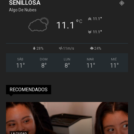
SENILLOSA
Algo De Nubes
°
11.1
°
C
11.1
°
11.1
28%
11m/s
24%
SÁB
DOM
LUN
MAR
MIÉ
11
°
8
°
8
°
11
°
11
°
RECOMENDADOS
LA CIUDAD