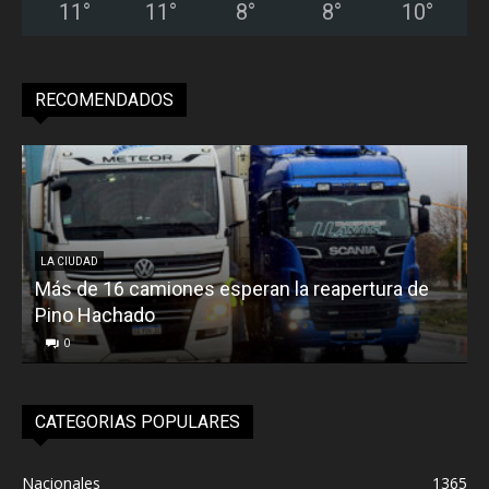
11
°
11
°
8
°
8
°
10
°
RECOMENDADOS
LA CIUDAD
Más de 16 camiones esperan la reapertura de
Pino Hachado
E
0
CATEGORIAS POPULARES
Nacionales
1365