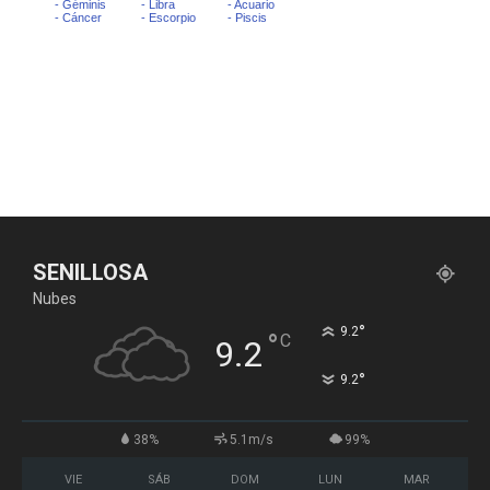
SENILLOSA
Nubes
°
9.2
°
C
9.2
°
9.2
38%
5.1m/s
99%
VIE
SÁB
DOM
LUN
MAR