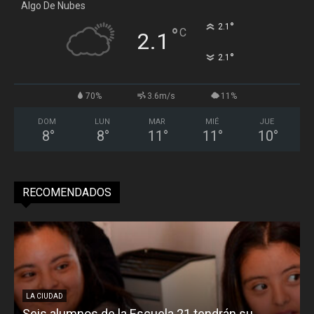
Algo De Nubes
°
2.1
°
C
2.1
°
2.1
70%
3.6m/s
11%
DOM
LUN
MAR
MIÉ
JUE
8
°
8
°
11
°
11
°
10
°
RECOMENDADOS
LA CIUDAD
Seis alumnos de la Escuela 21 tendrán su
L