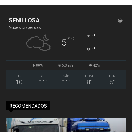
SENILLOSA
Nubes Dispersas
°
5
°
C
5
°
5
80%
6.3m/s
42%
JUE
VIE
SÁB
DOM
LUN
10
°
11
°
11
°
8
°
5
°
RECOMENDADOS