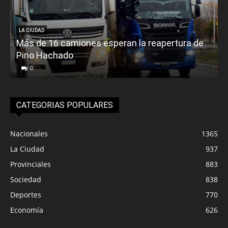
LA CIUDAD
Más de 16 camiones esperan la reapertura de
Pino Hachado
E
0
CATEGORIAS POPULARES
Nacionales
1365
La Ciudad
937
Provinciales
883
Sociedad
838
Deportes
770
Economía
626