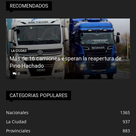
RECOMENDADOS
LA CIUDAD
Más de 16 camiones esperan la reapertura de
Pino Hachado
E
0
CATEGORIAS POPULARES
Nacionales
1365
La Ciudad
937
Provinciales
883