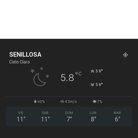
SENILLOSA
Cielo Claro
°
5.8
°
C
5.8
°
5.8
60%
4.3m/s
7%
VIE
SÁB
DOM
LUN
MAR
11
°
11
°
7
°
8
°
6
°