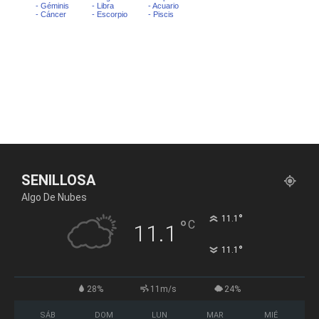
SENILLOSA
Algo De Nubes
°
11.1
°
C
11.1
°
11.1
28%
11m/s
24%
SÁB
DOM
LUN
MAR
MIÉ