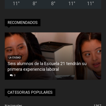
11
°
8
°
8
°
11
°
11
°
RECOMENDADOS
LA CIUDAD
Seis alumnos de la Escuela 21 tendrán su
primera experiencia laboral
0
CATEGORIAS POPULARES
Nacionales
1367