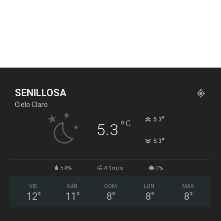
SENILLOSA
Cielo Claro
°
5.3
°
C
5.3
°
5.3
54%
4.1m/s
2%
VIE
SÁB
DOM
LUN
MAR
12
°
11
°
8
°
8
°
8
°