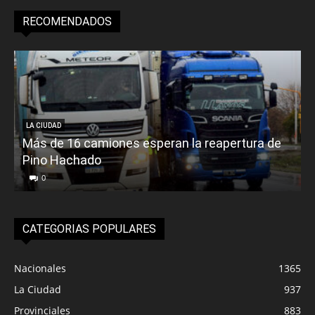
RECOMENDADOS
LA CIUDAD
Más de 16 camiones esperan la reapertura de
Pino Hachado
E
0
CATEGORIAS POPULARES
Nacionales
1365
La Ciudad
937
Provinciales
883