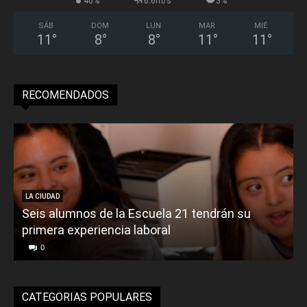
40%
6.6m/s
3%
SÁB
DOM
LUN
MAR
MIÉ
11
°
8
°
8
°
11
°
11
°
RECOMENDADOS
LA CIUDAD
Seis alumnos de la Escuela 21 tendrán su
primera experiencia laboral
0
CATEGORIAS POPULARES