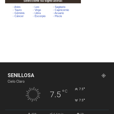
SENILLOSA
Cielo Claro
°
7.5
°
C
7.5
°
7.5