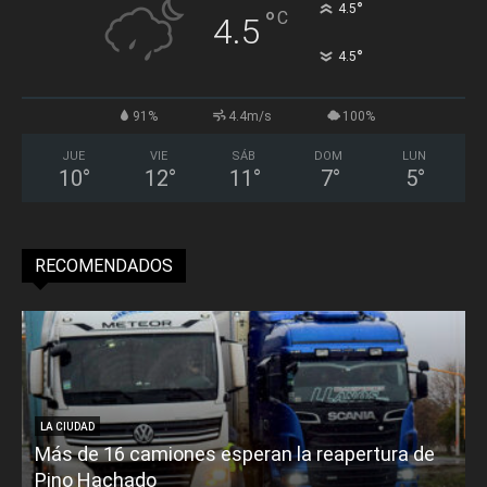
°
4.5
°
C
4.5
°
4.5
91%
4.4m/s
100%
JUE
VIE
SÁB
DOM
LUN
10
°
12
°
11
°
7
°
5
°
RECOMENDADOS
LA CIUDAD
Más de 16 camiones esperan la reapertura de
Pino Hachado
E