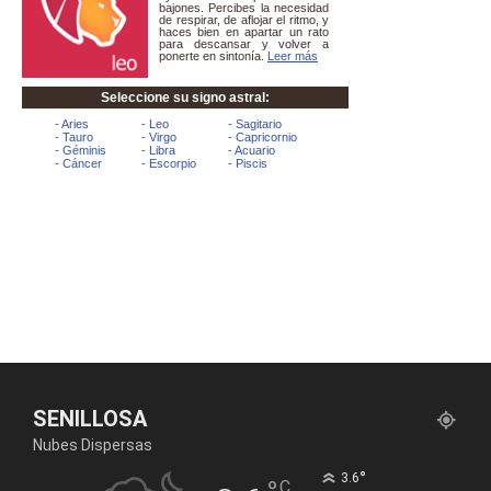
SENILLOSA
Nubes Dispersas
°
3.6
C