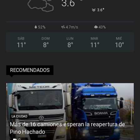
°
3.6
°
3.6
52%
4.7m/s
43%
SÁB
DOM
LUN
MAR
MIÉ
11
°
8
°
8
°
11
°
10
°
RECOMENDADOS
LA CIUDAD
Más de 16 camiones esperan la reapertura de
Pino Hachado
E
0