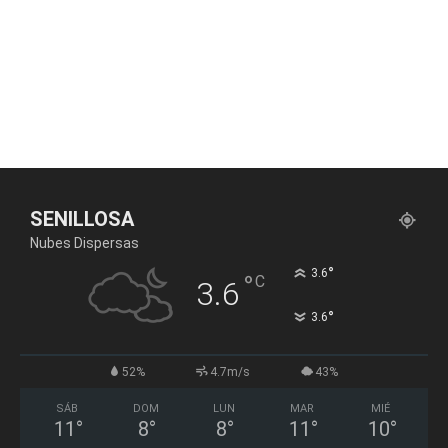
SENILLOSA
Nubes Dispersas
°
3.6
°
C
3.6
°
3.6
52%
4.7m/s
43%
SÁB
DOM
LUN
MAR
MIÉ
11
°
8
°
8
°
11
°
10
°