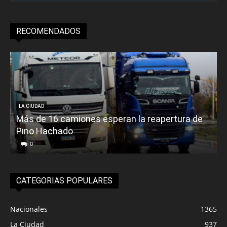
RECOMENDADOS
LA CIUDAD
Más de 16 camiones esperan la reapertura de
Pino Hachado
E
0
CATEGORIAS POPULARES
Nacionales
1365
La Ciudad
937