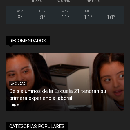
55%
6.4m/s
100%
DOM
LUN
MAR
MIÉ
JUE
8
°
8
°
11
°
11
°
10
°
RECOMENDADOS
LA CIUDAD
Seis alumnos de la Escuela 21 tendrán su
primera experiencia laboral
0
CATEGORIAS POPULARES