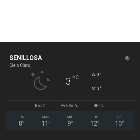
SENILLOSA
Cielo Claro
°
3
°
C
3
°
3
65%
6.8m/s
6%
LUN
MAR
MIÉ
JUE
VIE
8
°
11
°
9
°
12
°
10
°