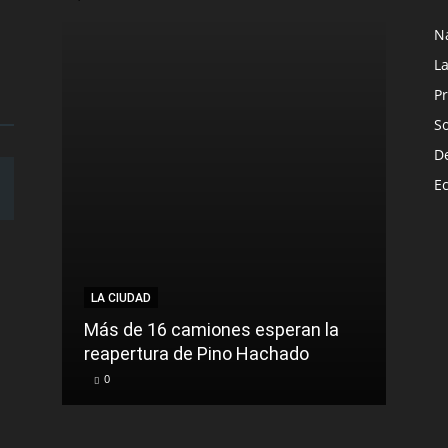
N
L
Pr
S
D
E
LA CIUDAD
LA C
Más de 16 camiones esperan la
reapertura de Pino Hachado
El Tr
0
0