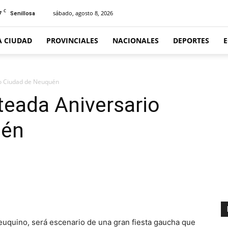
C
7
sábado, agosto 8, 2026
Senillosa
A CIUDAD
PROVINCIALES
NACIONALES
DEPORTES
rio Ciudad de Neuquén
eteada Aniversario
uén
euquino, será escenario de una gran fiesta gaucha que