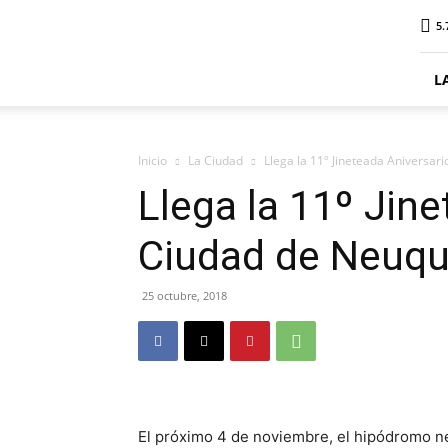
ElDigitalSenillosa
5.
L
Inicio
La Ciudad
Llega la 11º Jineteada Aniversa
Llega la 11º Jin
Ciudad de Neuq
25 octubre, 2018
El próximo 4 de noviembre, el hipódromo n