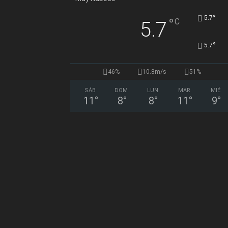
°
5.7
°
C
5.7
°
5.7
46%
10.8m/s
51%
SÁB
DOM
LUN
MAR
MIÉ
11
°
8
°
8
°
11
°
9
°