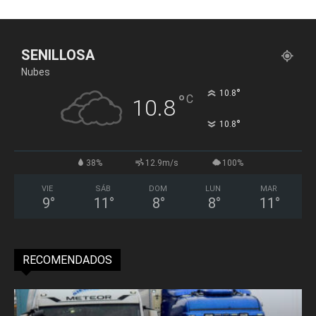
SENILLOSA
Nubes
°
10.8
°
C
10.8
°
10.8
38%
12.9m/s
100%
VIE
SÁB
DOM
LUN
MAR
9
°
11
°
8
°
8
°
11
°
RECOMENDADOS