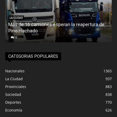
LA CIUDAD
Más de 16 camiones esperan la reapertura de
Pino Hachado
E
0
CATEGORIAS POPULARES
Nacionales
1365
La Ciudad
937
Provinciales
883
Sociedad
838
Deportes
770
Economía
626