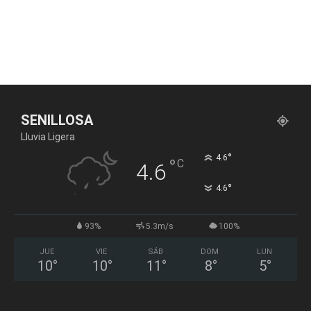
SENILLOSA
Lluvia Ligera
°
4.6
°
C
4.6
°
4.6
93%
5.3m/s
100%
JUE
VIE
SÁB
DOM
LUN
10
°
10
°
11
°
8
°
5
°