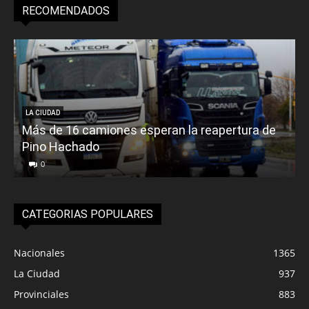
RECOMENDADOS
LA CIUDAD
Más de 16 camiones esperan la reapertura de
Pino Hachado
E
0
CATEGORIAS POPULARES
Nacionales
1365
La Ciudad
937
Provinciales
883