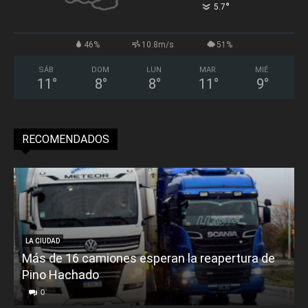
°
5.7
46%
10.8m/s
51%
SÁB
DOM
LUN
MAR
MIÉ
11
°
8
°
8
°
11
°
9
°
RECOMENDADOS
LA CIUDAD
Más de 16 camiones esperan la reapertura de
Pino Hachado
E
0