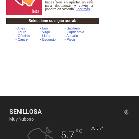
SENILLOSA
Muy Nuboso
°
5.7
°
C
5.7