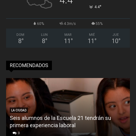
°
4.4
60%
4.3m/s
55%
DOM
LUN
MAR
MIÉ
JUE
8
°
8
°
11
°
11
°
10
°
RECOMENDADOS
LA CIUDAD
Seis alumnos de la Escuela 21 tendrán su
primera experiencia laboral
0