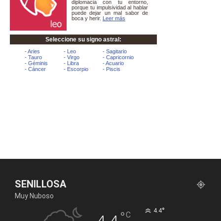
SENILLOSA
Muy Nuboso
°
4.4
°
C
4.4