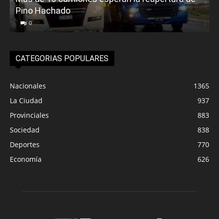
Pino Hachado
E
0
CATEGORIAS POPULARES
Nacionales
1365
La Ciudad
937
Provinciales
883
Sociedad
838
Deportes
770
Economía
626