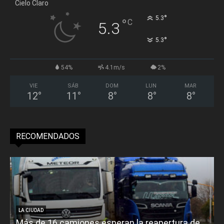
Cielo Claro
°
5.3
°
C
5.3
°
5.3
54%
4.1m/s
2%
VIE
SÁB
DOM
LUN
MAR
12
°
11
°
8
°
8
°
8
°
RECOMENDADOS
LA CIUDAD
Más de 16 camiones esperan la reapertura de