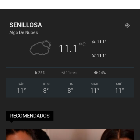
SENILLOSA
Algo De Nubes
°
11.1
°
C
11.1
°
11.1
28%
11m/s
24%
SÁB
DOM
LUN
MAR
MIÉ
11
°
8
°
8
°
11
°
11
°
RECOMENDADOS