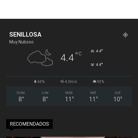
SENILLOSA
Muy Nuboso
°
4.4
°
C
4.4
°
4.4
60%
4.3m/s
55%
DOM
LUN
MAR
MIÉ
JUE
8
°
8
°
11
°
11
°
10
°
RECOMENDADOS