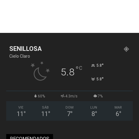
SENILLOSA
Cielo Claro
°
5.8
°
C
5.8
°
5.8
60%
4.3m/s
7%
VIE
SÁB
DOM
LUN
MAR
11
°
11
°
7
°
8
°
6
°
RECOMENDADOS