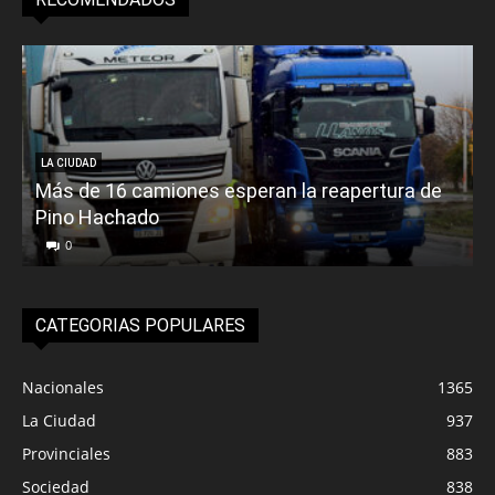
LA CIUDAD
Más de 16 camiones esperan la reapertura de
Pino Hachado
E
0
CATEGORIAS POPULARES
Nacionales
1365
La Ciudad
937
Provinciales
883
Sociedad
838