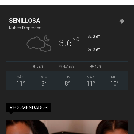
SENILLOSA
Nubes Dispersas
°
3.6
°
C
3.6
°
3.6
52%
4.7m/s
43%
SÁB
DOM
LUN
MAR
MIÉ
11
°
8
°
8
°
11
°
10
°
RECOMENDADOS