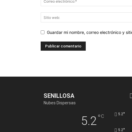
Guardar mi nombre, correo electrónico y si
SENILLOSA
Nubes Dispersas
°
5.2
°
C
5.2
°
5.2