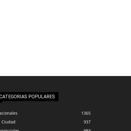
CATEGORIAS POPULARES
acionales
1365
a Ciudad
937
ovinciales
883