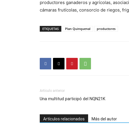
productores ganaderos y agrícolas, asociac
cámaras frutícolas, consorcio de riegos, frig
ETIQUETAS
Plan Quinquenal
productores
Artículo anterior
Una multitud participó del NQN21K
Artículos relacionados
Más del autor