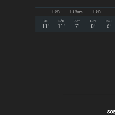
60%
3.5m/s
26%
VIE
SÁB
DOM
LUN
MAR
11
°
11
°
7
°
8
°
6
°
SO