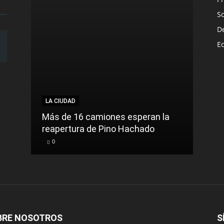
S
D
E
LA CIUDAD
LA C
Más de 16 camiones esperan la
reapertura de Pino Hachado
El Tr
0
0
BRE NOSOTROS
S