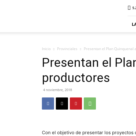
ElDigitalSenillosa
5.
L
Inicio
Provinciales
Presentan el Plan Quinquenal 
Presentan el Pla
productores
4 noviembre, 2018
Con el objetivo de presentar los proyectos