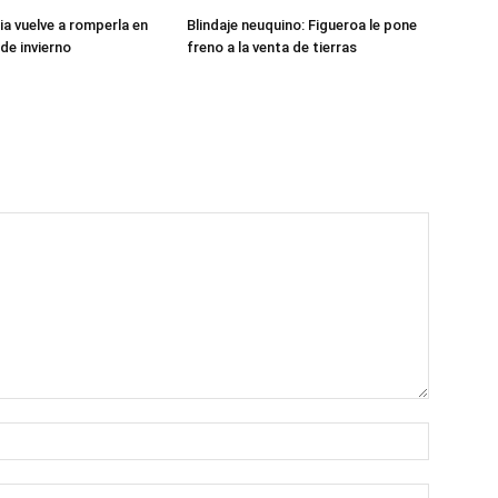
ia vuelve a romperla en
Blindaje neuquino: Figueroa le pone
de invierno
freno a la venta de tierras