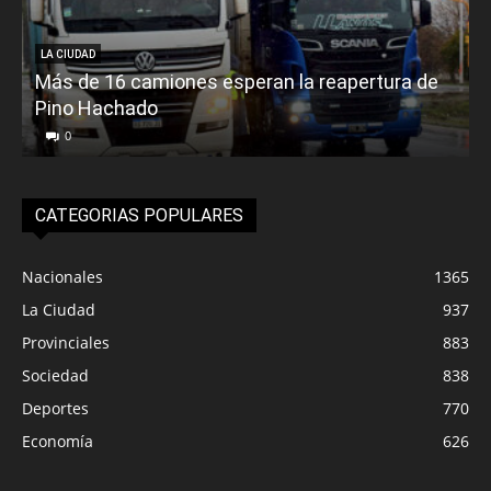
LA CIUDAD
Más de 16 camiones esperan la reapertura de
Pino Hachado
E
0
CATEGORIAS POPULARES
Nacionales
1365
La Ciudad
937
Provinciales
883
Sociedad
838
Deportes
770
Economía
626