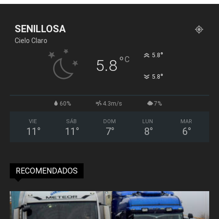
SENILLOSA
Cielo Claro
°
5.8
°
C
5.8
°
5.8
60%
4.3m/s
7%
VIE
SÁB
DOM
LUN
MAR
11
°
11
°
7
°
8
°
6
°
RECOMENDADOS