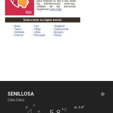
SENILLOSA
Cielo Claro
°
5.8
°
C
5.8