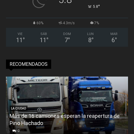
°
5.8
60%
4.3m/s
7%
VIE
SÁB
DOM
LUN
MAR
11
°
11
°
7
°
8
°
6
°
RECOMENDADOS
LA CIUDAD
Más de 16 camiones esperan la reapertura de
Pino Hachado
E
0