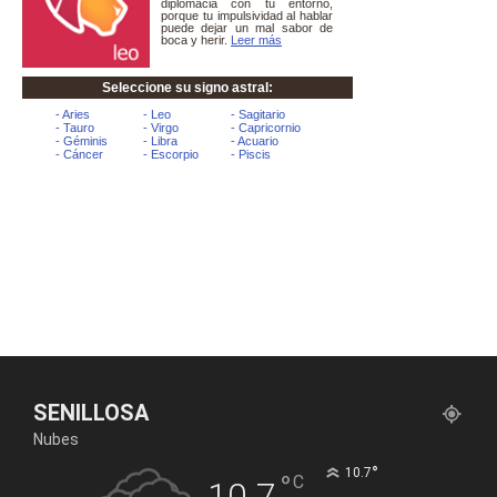
SENILLOSA
Nubes
°
10.7
°
C
10.7