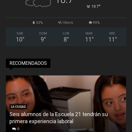
°
10.7
33%
10m/s
99%
SÁB
DOM
LUN
MAR
MIÉ
10
°
9
°
8
°
11
°
11
°
RECOMENDADOS
LA CIUDAD
Seis alumnos de la Escuela 21 tendrán su
primera experiencia laboral
0