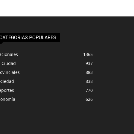
CATEGORIAS POPULARES
acionales
1365
a Ciudad
937
ovinciales
883
ociedad
838
eportes
770
conomía
626