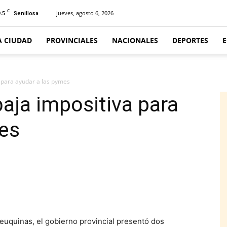
C
.5
jueves, agosto 6, 2026
Senillosa
A CIUDAD
PROVINCIALES
NACIONALES
DEPORTES
 para ayudar a las pymes
aja impositiva para
mes
euquinas, el gobierno provincial presentó dos