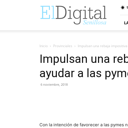
ElDigitalSenillosa
9
L
Inicio
Provinciales
Impulsan una rebaja impositiva
Impulsan una reb
ayudar a las py
6 noviembre, 2018
Con la intención de favorecer a las pymes n