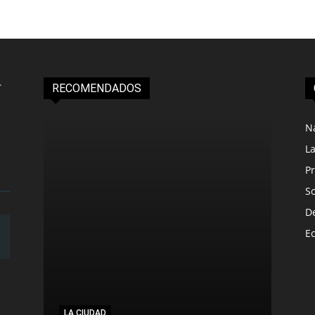
RECOMENDADOS
N
L
Pr
S
D
E
LA CIUDAD