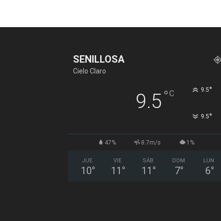
SENILLOSA
Cielo Claro
°
9.5
°
C
9.5
°
9.5
47%
8.7m/s
1%
JUE
VIE
SÁB
DOM
LUN
10
°
11
°
11
°
7
°
6
°