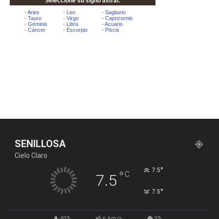
SENILLOSA
Cielo Claro
°
7.5
°
C
7.5
°
7.5
40%
6.6m/s
3%