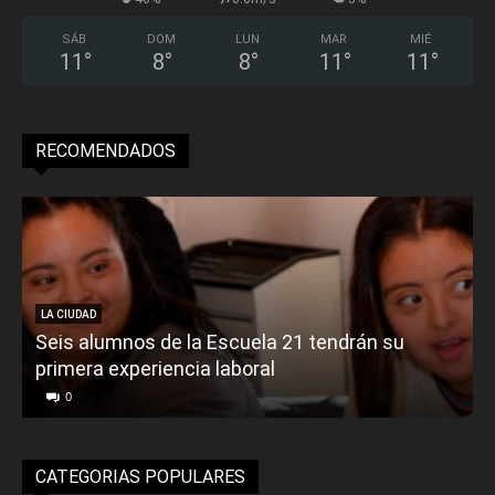
SÁB
DOM
LUN
MAR
MIÉ
11
°
8
°
8
°
11
°
11
°
RECOMENDADOS
LA CIUDAD
Seis alumnos de la Escuela 21 tendrán su
primera experiencia laboral
0
CATEGORIAS POPULARES