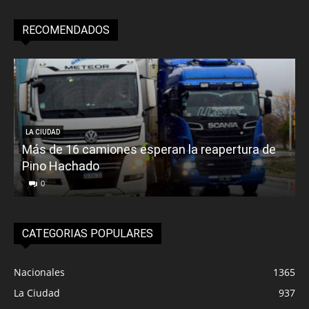
RECOMENDADOS
LA CIUDAD
Más de 16 camiones esperan la reapertura de
Pino Hachado
E
0
CATEGORIAS POPULARES
Nacionales
1365
La Ciudad
937