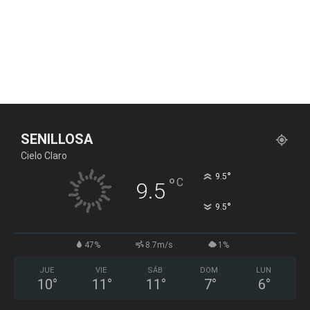
SENILLOSA
Cielo Claro
°
9.5
°
C
9.5
°
9.5
47%
8.7m/s
1%
JUE
VIE
SÁB
DOM
LUN
10
°
11
°
11
°
7
°
6
°