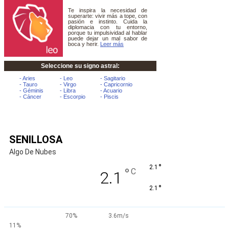
SENILLOSA
Algo De Nubes
°
2.1
°
C
2.1
°
2.1
70%
3.6m/s
11%