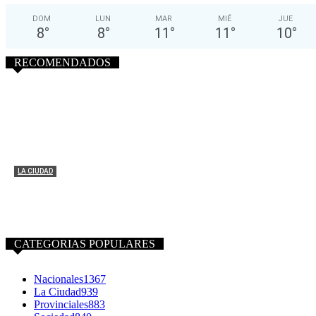
DOM
LUN
MAR
MIÉ
JUE
8
°
8
°
11
°
11
°
10
°
RECOMENDADOS
LA CIUDAD
Seis alumnos de la Escuela 21 tendrán su primera
experiencia laboral
0
CATEGORIAS POPULARES
Nacionales
1367
La Ciudad
939
Provinciales
883