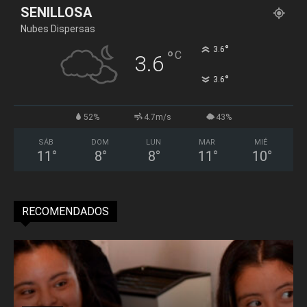
SENILLOSA
Nubes Dispersas
°
3.6
°
C
3.6
°
3.6
52%
4.7m/s
43%
SÁB
DOM
LUN
MAR
MIÉ
11
°
8
°
8
°
11
°
10
°
RECOMENDADOS