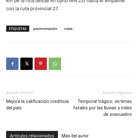
km de la ruta desde Arroyito (RN 22) hasta el empalme
con la ruta provincial 27.
ETIQUETAS
pavimentación
rutas
Artículo anterior
Artículo siguiente
Mejora la calificación crediticia
Temporal trágico: víctimas
del país
fatales por las lluvias y miles
de evacuados
Artículos relacionados
Más del autor