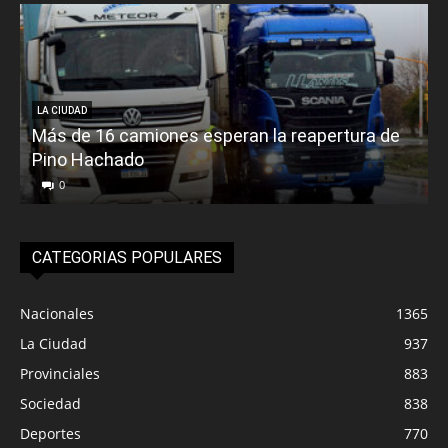
LA CIUDAD
Más de 16 camiones esperan la reapertura de
Pino Hachado
E
0
CATEGORIAS POPULARES
Nacionales
1365
La Ciudad
937
Provinciales
883
Sociedad
838
Deportes
770