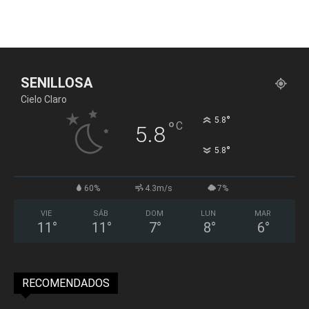
SENILLOSA
Cielo Claro
°
5.8
°
C
5.8
°
5.8
60%
4.3m/s
7%
VIE
SÁB
DOM
LUN
MAR
11
°
11
°
7
°
8
°
6
°
RECOMENDADOS