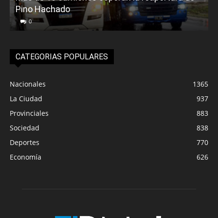
Pino Hachado
E
0
CATEGORIAS POPULARES
Nacionales
1365
La Ciudad
937
Provinciales
883
Sociedad
838
Deportes
770
Economía
626