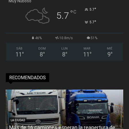
Muy Nuboso
°
5.7
°
C
5.7
°
5.7
46%
10.8m/s
51%
SÁB
DOM
LUN
MAR
MIÉ
11
°
8
°
8
°
11
°
9
°
RECOMENDADOS
LA CIUDAD
Más de 16 camiones esperan la reapertura de