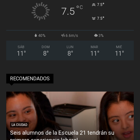
°
7.5
°
C
7.5
°
7.5
40%
6.6m/s
3%
SÁB
DOM
LUN
MAR
MIÉ
11
°
8
°
8
°
11
°
11
°
RECOMENDADOS
LA CIUDAD
Seis alumnos de la Escuela 21 tendrán su