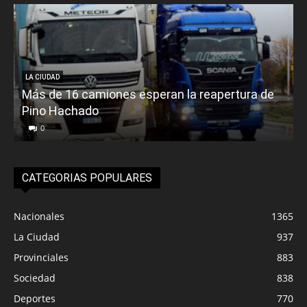
LA CIUDAD
Más de 16 camiones esperan la reapertura de
Pino Hachado
E
0
CATEGORIAS POPULARES
Nacionales
1365
La Ciudad
937
Provinciales
883
Sociedad
838
Deportes
770