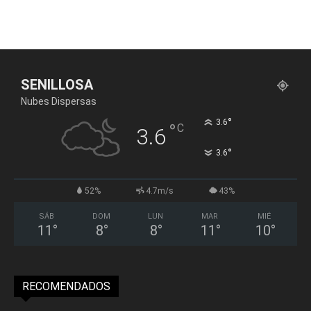
SENILLOSA
Nubes Dispersas
°
3.6
°
C
3.6
°
3.6
52%
4.7m/s
43%
SÁB
DOM
LUN
MAR
MIÉ
11
°
8
°
8
°
11
°
10
°
RECOMENDADOS