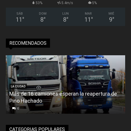
53%
5.4m/s
5%
SÁB
DOM
LUN
MAR
MIÉ
11
°
8
°
8
°
11
°
9
°
RECOMENDADOS
LA CIUDAD
Más de 16 camiones esperan la reapertura de
Pino Hachado
E
0
CATEGORIAS POPULARES