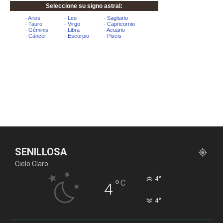
SENILLOSA
Cielo Claro
°
4
°
C
4
°
4