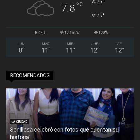
°
7.8
°
C
7.8
°
7.8
47%
10.1m/s
100%
LUN
MAR
MIÉ
JUE
VIE
8
°
11
°
11
°
12
°
12
°
RECOMENDADOS
LA CIUDAD
Senillosa celebró con fotos que cuentan su
historia