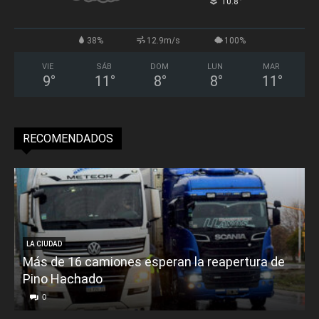
°
10.8
38%
12.9m/s
100%
VIE
SÁB
DOM
LUN
MAR
9
°
11
°
8
°
8
°
11
°
RECOMENDADOS
LA CIUDAD
Más de 16 camiones esperan la reapertura de
Pino Hachado
E
0