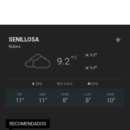
SENILLOSA
Nubes
°
9.2
°
C
9.2
°
9.2
38%
5.1m/s
99%
VIE
SÁB
DOM
LUN
MAR
11
°
11
°
8
°
8
°
10
°
RECOMENDADOS