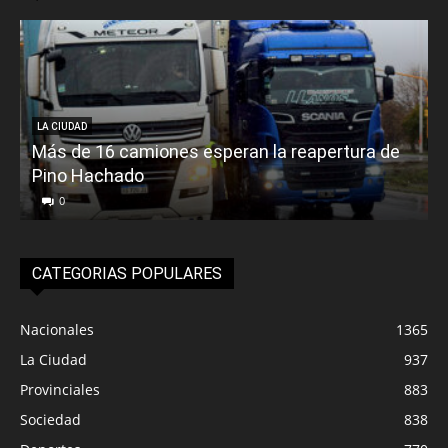
LA CIUDAD
Más de 16 camiones esperan la reapertura de
Pino Hachado
E
0
CATEGORIAS POPULARES
Nacionales
1365
La Ciudad
937
Provinciales
883
Sociedad
838