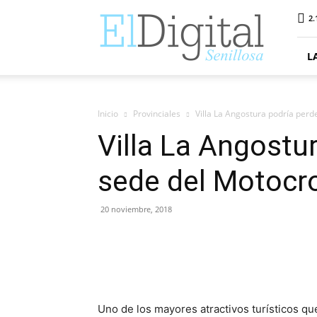
ElDigitalSenillosa
2.
L
Inicio
Provinciales
Villa La Angostura podría perd
Villa La Angostur
sede del Motocr
20 noviembre, 2018
Uno de los mayores atractivos turísticos qu