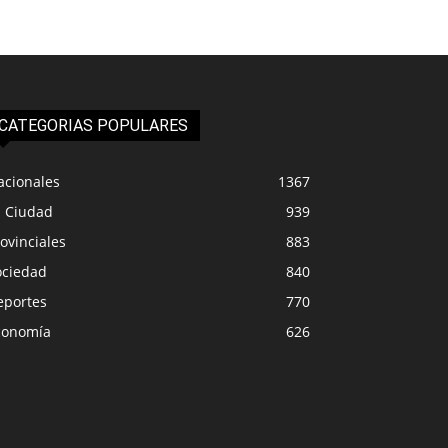
CATEGORIAS POPULARES
acionales
1367
a Ciudad
939
ovinciales
883
ociedad
840
eportes
770
conomía
626