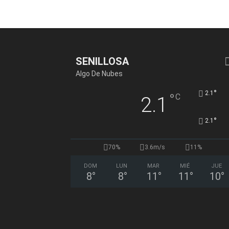
SENILLOSA
Algo De Nubes
°
2.1
°
C
2.1
°
2.1
70%
3.6m/s
11%
DOM
LUN
MAR
MIÉ
JUE
8
°
8
°
11
°
11
°
10
°