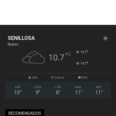
SENILLOSA
Nubes
°
10.7
°
C
10.7
°
10.7
33%
10m/s
99%
SÁB
DOM
LUN
MAR
MIÉ
10
°
9
°
8
°
11
°
11
°
RECOMENDADOS