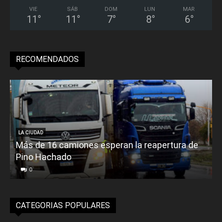
VIE
SÁB
DOM
LUN
MAR
11
°
11
°
7
°
8
°
6
°
RECOMENDADOS
LA CIUDAD
Más de 16 camiones esperan la reapertura de
Pino Hachado
E
0
CATEGORIAS POPULARES