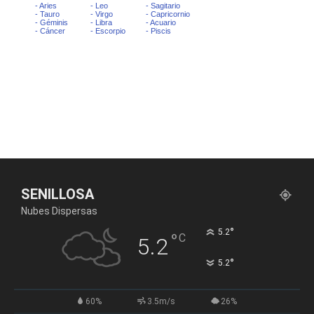
SENILLOSA
Nubes Dispersas
°
5.2
°
C
5.2
°
5.2
60%
3.5m/s
26%