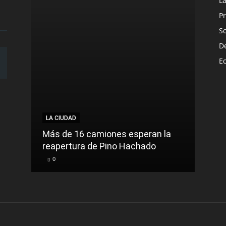
L
Pr
S
D
E
LA CIUDAD
Más de 16 camiones esperan la
reapertura de Pino Hachado
0