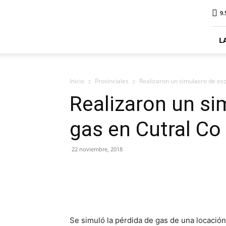
ElDigitalSenillosa
9.
L
Inicio
Provinciales
Realizaron un simulacro de es
Realizaron un si
gas en Cutral Co
22 noviembre, 2018
Se simuló la pérdida de gas de una locació