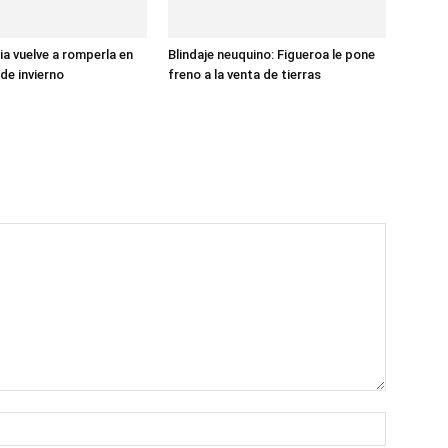
ia vuelve a romperla en
Blindaje neuquino: Figueroa le pone
de invierno
freno a la venta de tierras