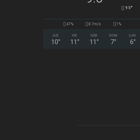
°
9.5
47%
8.7m/s
1%
JUE
VIE
SÁB
DOM
LUN
10
°
11
°
11
°
7
°
6
°