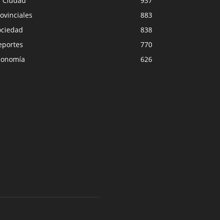
a Ciudad
937
ovinciales
883
ociedad
838
eportes
770
conomía
626