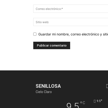
Guardar mi nombre, correo electrónico y si
SENILLOSA
Cielo Claro
°
9.5
°
C
9.5