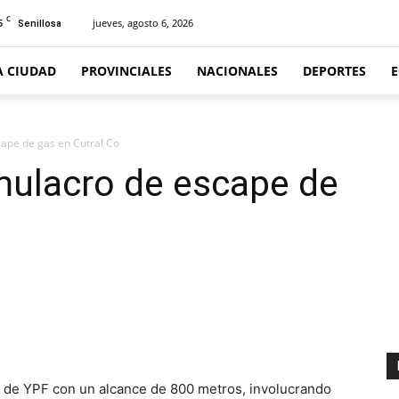
C
5
jueves, agosto 6, 2026
Senillosa
A CIUDAD
PROVINCIALES
NACIONALES
DEPORTES
cape de gas en Cutral Co
mulacro de escape de
n de YPF con un alcance de 800 metros, involucrando