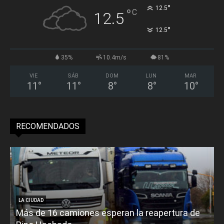
°
12.5
°
C
12.5
°
12.5
35%
10.4m/s
81%
VIE
SÁB
DOM
LUN
MAR
11
°
11
°
8
°
8
°
10
°
RECOMENDADOS
LA CIUDAD
Más de 16 camiones esperan la reapertura de