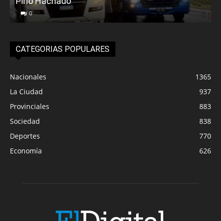
Pino Hachado
E
0
CATEGORIAS POPULARES
Nacionales
1365
La Ciudad
937
Provinciales
883
Sociedad
838
Deportes
770
Economía
626