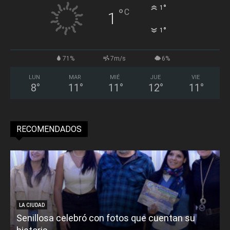
°
1
°
C
1
°
1
71%
7m/s
6%
LUN
MAR
MIÉ
JUE
VIE
8
°
11
°
11
°
12
°
11
°
RECOMENDADOS
LA CIUDAD
Senillosa celebró con fotos que cuentan su