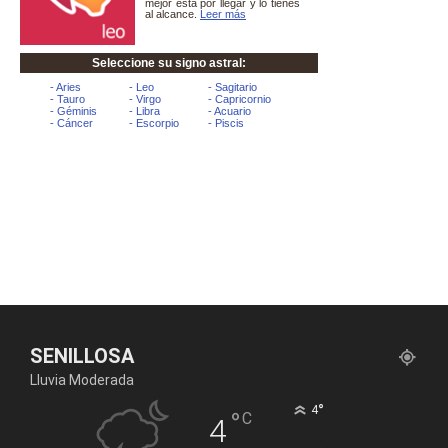
SENILLOSA
Lluvia Moderada
°
4
°
C
4