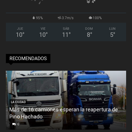
°
4
95%
3.7m/s
100%
JUE
VIE
SÁB
DOM
LUN
10
°
10
°
11
°
8
°
5
°
RECOMENDADOS
LA CIUDAD
Más de 16 camiones esperan la reapertura de
Pino Hachado
E
0