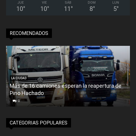
JUE
VIE
SÁB
DOM
LUN
10
°
10
°
11
°
8
°
5
°
RECOMENDADOS
LA CIUDAD
Más de 16 camiones esperan la reapertura de
Pino Hachado
E
0
CATEGORIAS POPULARES