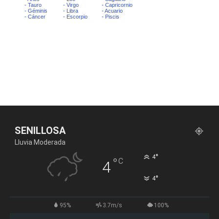
SENILLOSA
Lluvia Moderada
°
4
°
C
4
°
4
95%
3.7m/s
100%