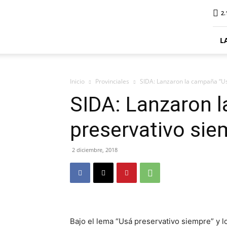
ElDigitalSenillosa
2.
L
Inicio
Provinciales
SIDA: Lanzaron la campaña “Us
SIDA: Lanzaron 
preservativo sie
2 diciembre, 2018
Bajo el lema “Usá preservativo siempre” y l