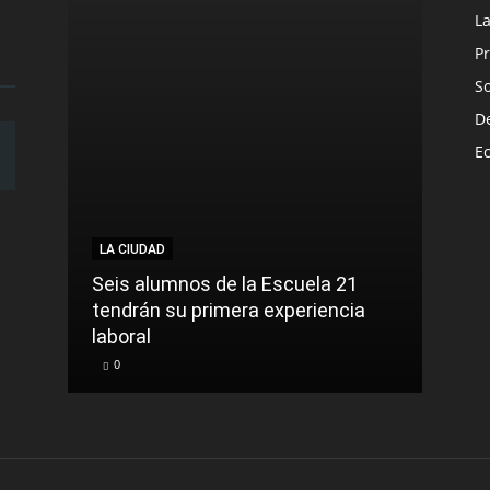
L
Pr
S
D
E
LA CIUDAD
NACI
Seis alumnos de la Escuela 21
La t
tendrán su primera experiencia
muer
laboral
cont
0
0