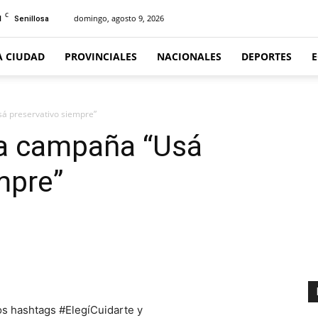
C
1
domingo, agosto 9, 2026
Senillosa
A CIUDAD
PROVINCIALES
NACIONALES
DEPORTES
á preservativo siempre”
la campaña “Usá
mpre”
os hashtags #ElegíCuidarte y