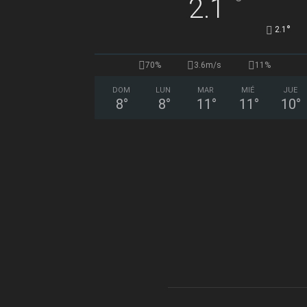
°
2.1
°
2.1
70%
3.6m/s
11%
DOM
LUN
MAR
MIÉ
JUE
8
°
8
°
11
°
11
°
10
°