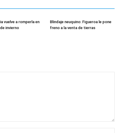
ia vuelve a romperla en
Blindaje neuquino: Figueroa le pone
de invierno
freno a la venta de tierras