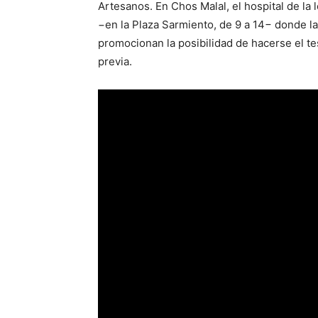
Artesanos. En Chos Malal, el hospital de la 
−en la Plaza Sarmiento, de 9 a 14− donde la
promocionan la posibilidad de hacerse el test
previa.