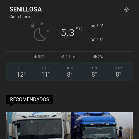
SENILLOSA
Cielo Claro
°
5.3
°
C
5.3
°
5.3
54%
4.1m/s
2%
VIE
SÁB
DOM
LUN
MAR
12
°
11
°
8
°
8
°
8
°
RECOMENDADOS