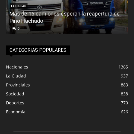
LA CIUDAD
Más de 16 camiones esperan la reapertura de
Pino Hachado
E
0
CATEGORIAS POPULARES
Nacionales
1365
La Ciudad
937
Provinciales
883
Sociedad
838
Deportes
770
Economía
626